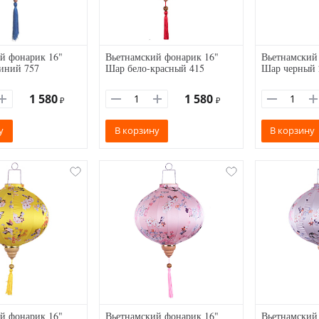
й фонарик 16"
Вьетнамский фонарик 16"
Вьетнамский
иний 757
Шар бело-красный 415
Шар черный 
1 580
1 580
₽
₽
у
В корзину
В корзину
й фонарик 16"
Вьетнамский фонарик 16"
Вьетнамский