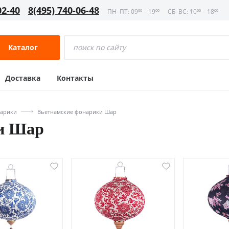
02-40
8(495) 740-06-48
ПН–ПТ: 09⁰⁰ – 19⁰⁰
СБ–ВС: 10⁰⁰ – 18⁰⁰
Каталог
Доставка
Контакты
нарики
Вьетнамские фонарики Шар
и Шар