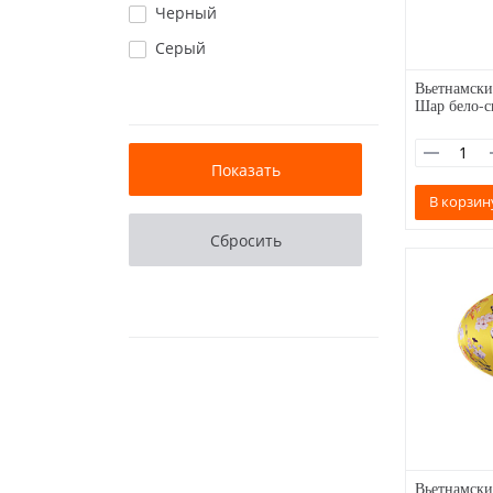
Черный
Серый
Вьетнамски
Шар бело-с
В корзин
Вьетнамски