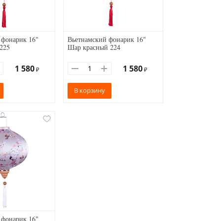
 фонарик 16"
Вьетнамский фонарик 16"
225
Шар красный 224
1 580
1 580
₽
₽
В корзину
 фонарик 16"