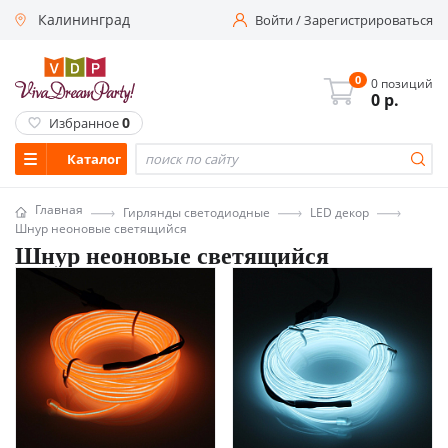
Калининград
Войти
/
Зарегистрироваться
0
0 позиций
0
р.
0
Избранное
Каталог
Главная
Гирлянды светодиодные
LED декор
Шнур неоновые светящийся
Шнур неоновые светящийся