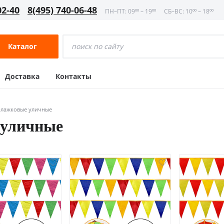
02-40
8(495) 740-06-48
ПН–ПТ: 09⁰⁰ – 19⁰⁰
СБ–ВС: 10⁰⁰ – 18⁰⁰
Каталог
Доставка
Контакты
флажковые уличные
 уличные