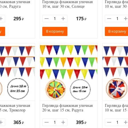
лажковая уличная
Гирлянда флажковая уличная
Гирлянда фла
0 см, Радуга
10 м, шаг 30 см, Солнце
10 м, шаг 30
295
175
₽
₽
у
В корзину
В корзину
лажковая уличная
Гирлянда флажковая уличная
Гирлянда фла
5 см, Триколор
20 м, шаг 15 см, Радуга
10 м, шаг 15
365
395
₽
₽