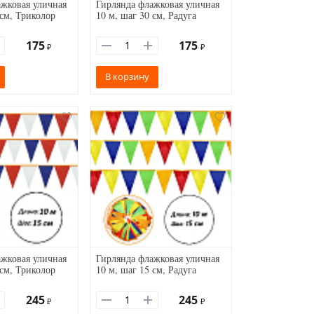
жковая уличная
Гирлянда флажковая уличная
 см, Триколор
10 м, шаг 30 см, Радуга
175
175
₽
₽
В корзину
жковая уличная
Гирлянда флажковая уличная
 см, Триколор
10 м, шаг 15 см, Радуга
245
245
₽
₽