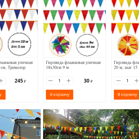
лажковая уличная
Гирлянда флажковая уличная
Гирлянда фла
 см, Триколор
18х30см 9 м
20 м, шаг 15
245
30
₽
₽
у
В корзину
В корзину