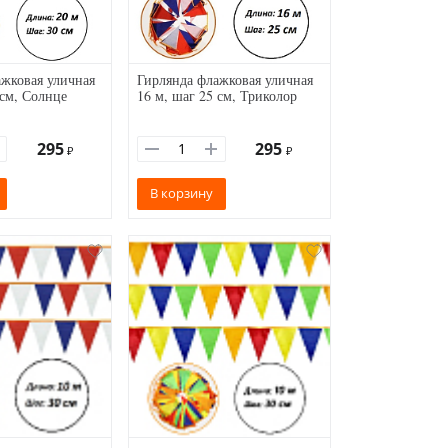
жковая уличная
Гирлянда флажковая уличная
 см, Солнце
16 м, шаг 25 см, Триколор
295
295
₽
₽
В корзину