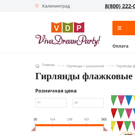
8(800) 222-
Калининград
Оплата
Главная
Гирлянды + украшения
Гирлянды 
Гирлянды флажковые
Розничная цена
от
до
30
164
298
431
565