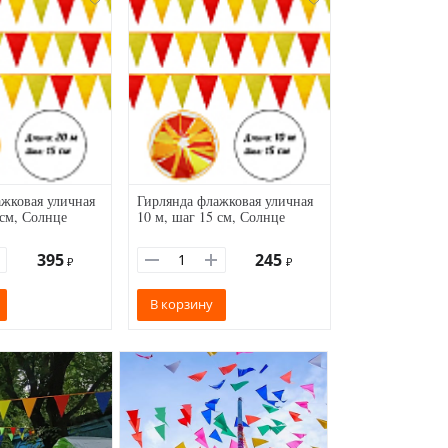
жковая уличная
Гирлянда флажковая уличная
 см, Солнце
10 м, шаг 15 см, Солнце
395
245
₽
₽
В корзину