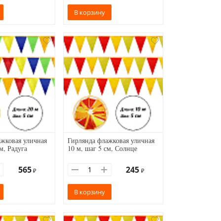
В корзину
жковая уличная
Гирлянда флажковая уличная
м, Радуга
10 м, шаг 5 см, Солнце
565
245
₽
₽
В корзину