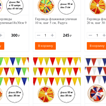
Гирлянды
Гирлянда флажковая уличная
Гирлянда фла
уличные18х30см 9
10 м, шаг 5 см, Радуга
20 м, шаг 30
300
245
₽
₽
у
В корзину
В корзину