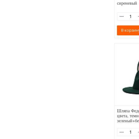
сиреневый
В корзин
Шляпа Федо
цвета, темн
зеленый+б