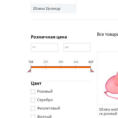
Шляпы Цилиндр
Все товар
Розничная цена
от
до
133
257
380
504
627
Цвет
Розовый
Серебро
Фиолетовый
Шляпа ковб
св.розовый
Желтый