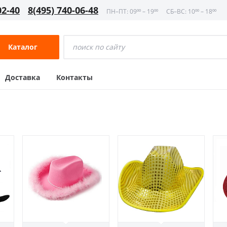
02-40
8(495) 740-06-48
ПН–ПТ: 09⁰⁰ – 19⁰⁰
СБ–ВС: 10⁰⁰ – 18⁰⁰
Каталог
Доставка
Контакты