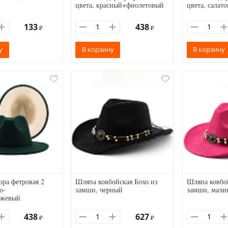
цвета, красный+фиолетовый
цвета, салат
133
438
₽
₽
у
В корзину
В корзину
ра фетровая 2
Шляпа ковбойская Бохо из
Шляпа ковбой
о-
замши, черный
замши, мали
ежевый
438
627
₽
₽