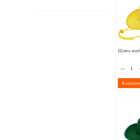
Шляпа ковб
В корзин