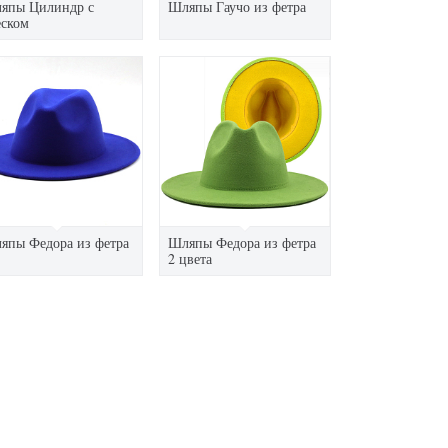
япы Цилиндр с
Шляпы Гаучо из фетра
еском
япы Федора из фетра
Шляпы Федора из фетра
2 цвета