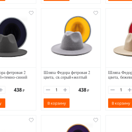
ра фетровая 2
Шляпа Федора фетровая 2
Шляпа Федор
ый+темно-синий
цвета, св.серый+желтый
цвета, беже
438
438
₽
₽
у
В корзину
В корзину