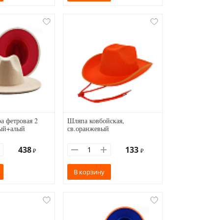
а фетровая 2
Шляпа ковбойская,
вый+алый
св.оранжевый
438
133
₽
₽
В корзину