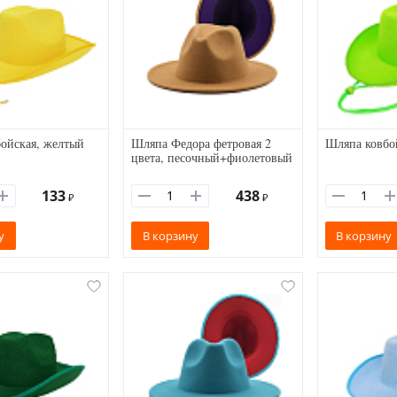
ойская, желтый
Шляпа Федора фетровая 2
Шляпа ковбой
цвета, песочный+фиолетовый
133
438
₽
₽
у
В корзину
В корзину