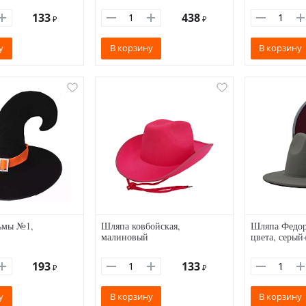
133
438
₽
₽
у
В корзину
В корзину
ьмы №1,
Шляпа ковбойская,
Шляпа Федор
малиновый
цвета, серы
193
133
₽
₽
у
В корзину
В корзину