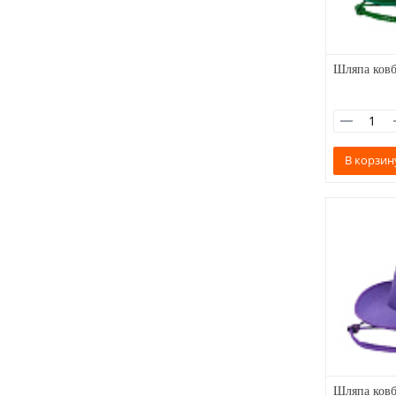
Шляпа ковб
В корзин
Шляпа ковб