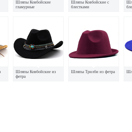
Шляпы Ковбойские
Шляпы Ковбойские с
Шл
гламурные
блестками
бл
з
Шляпы Ковбойские из
Шляпы Трилби из фетра
Шл
фетра