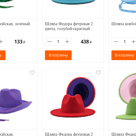
ойская, зеленый
Шляпа Федора фетровая 2
Шляпа ковбой
цвета, голубой+красный
133
438
₽
₽
у
В корзину
В корзину
ойская,
Шляпа Федора фетровая 2
Шляпа Федор