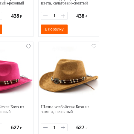
овый+розовый
цвета, салатовый+желтый
438
438
₽
₽
В корзину
ская Бохо из
Шляпа ковбойская Бохо из
новый
замши, песочный
627
627
₽
₽