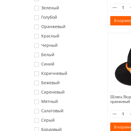
Зеленый
Голубой
В корзин
Оранжевый
Красный
Черный
Белый
Синий
Коричневый
Бежевый
Сиреневый
Шляпа Вед
оранжевый
Мятный
Салатовый
Серый
В корзин
Бордовый