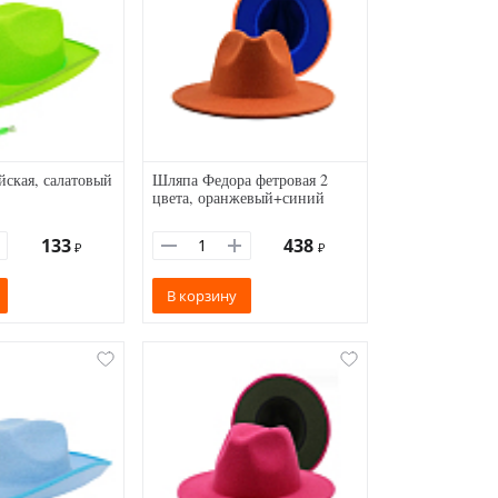
ская, салатовый
Шляпа Федора фетровая 2
цвета, оранжевый+синий
133
438
₽
₽
В корзину