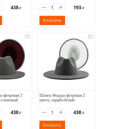
438
193
₽
₽
В корзину
а фетровая 2
Шляпа Федора фетровая 2
й+сливовый
цвета, серый+белый
438
438
₽
₽
В корзину