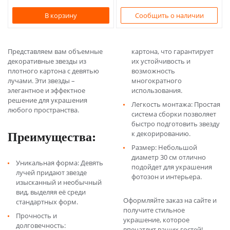
В корзину
Сообщить о наличии
Представляем вам объемные
картона, что гарантирует
декоративные звезды из
их устойчивость и
плотного картона с девятью
возможность
лучами. Эти звезды –
многократного
элегантное и эффектное
использования.
решение для украшения
Легкость монтажа: Простая
любого пространства.
система сборки позволяет
быстро подготовить звезду
Преимущества:
к декорированию.
Размер: Небольшой
диаметр 30 см отлично
Уникальная форма: Девять
подойдет для украшения
лучей придают звезде
фотозон и интерьера.
изысканный и необычный
вид, выделяя её среди
Оформляйте заказ на сайте и
стандартных форм.
получите стильное
Прочность и
украшение, которое
долговечность:
впечатлит ваших гостей!