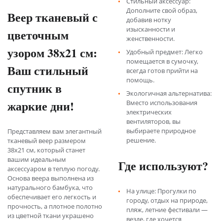
Стильный аксессуар:
Дополните свой образ,
Веер тканевый с
добавив нотку
изысканности и
цветочным
женственности.
узором 38х21 см:
Удобный предмет: Легко
помещается в сумочку,
Ваш стильный
всегда готов прийти на
помощь.
спутник в
Экологичная альтернатива:
жаркие дни!
Вместо использования
электрических
вентиляторов, вы
выбираете природное
Представляем вам элегантный
решение.
тканевый веер размером
38х21 см, который станет
вашим идеальным
Где используют?
аксессуаром в теплую погоду.
Основа веера выполнена из
натурального бамбука, что
На улице: Прогулки по
обеспечивает его легкость и
городу, отдых на природе,
прочность, а плотное полотно
пляж, летние фестивали —
из цветной ткани украшено
везде, где хочется