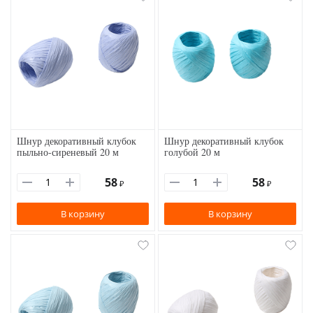
Шнур декоративный клубок
Шнур декоративный клубок
пыльно-сиреневый 20 м
голубой 20 м
58
58
₽
₽
В корзину
В корзину