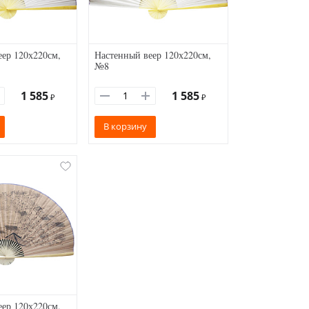
ер 120х220см,
Настенный веер 120х220см,
№8
1 585
1 585
₽
₽
В корзину
ер 120х220см,