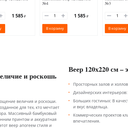
№4
№3
1 585
1 585
₽
₽
у
В корзину
В корзину
Веер 120х220 см – 
Величие и роскошь
Просторных залов и холлов
Дизайнерских интерьеров:
Больших гостиных: В качес
площение величия и роскоши.
и вкус владельца.
озданное для тех, кто мечтает
ора. Массивный бамбуковый
Коммерческих проектов кл
онним принтом и аккуратная
впечатления.
этот веер апогеем стиля и