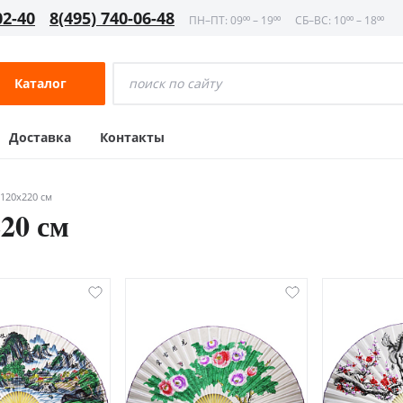
02-40
8(495) 740-06-48
ПН–ПТ: 09⁰⁰ – 19⁰⁰
СБ–ВС: 10⁰⁰ – 18⁰⁰
Каталог
Доставка
Контакты
120х220 см
20 см