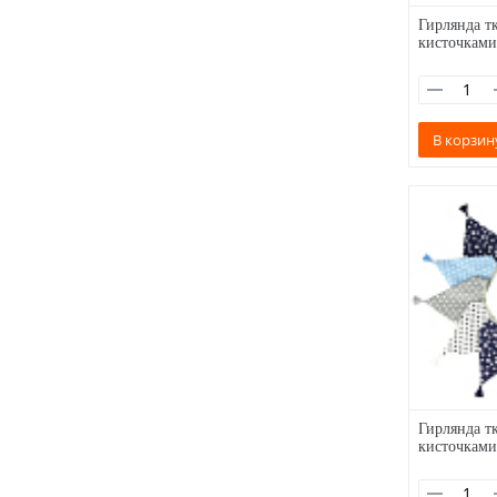
Гирлянда тк
кисточками
В корзин
Гирлянда тк
кисточками