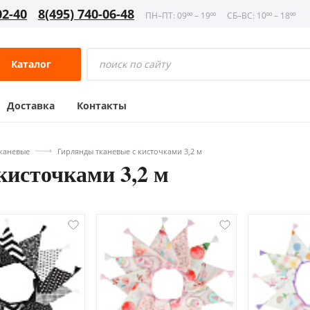
02-40
8(495) 740-06-48
ПН–ПТ: 09⁰⁰ – 19⁰⁰
СБ–ВС: 10⁰⁰ – 18⁰⁰
Каталог
Доставка
Контакты
каневые
Гирлянды тканевые с кисточками 3,2 м
кисточками 3,2 м