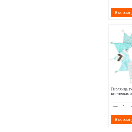
В корзин
Гирлянда тк
кисточками
В корзин