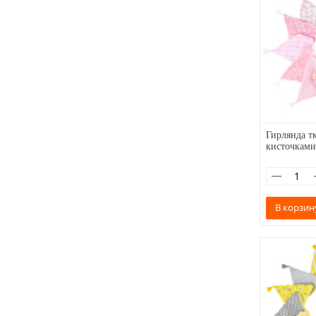
Гирлянда тк
кисточками
В корзин