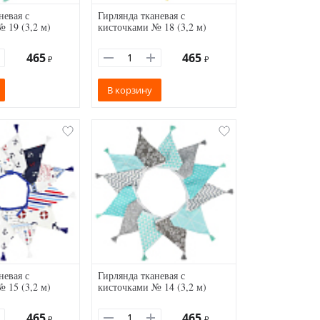
невая с
Гирлянда тканевая с
 19 (3,2 м)
кисточками № 18 (3,2 м)
465
465
₽
₽
В корзину
невая с
Гирлянда тканевая с
 15 (3,2 м)
кисточками № 14 (3,2 м)
465
465
₽
₽