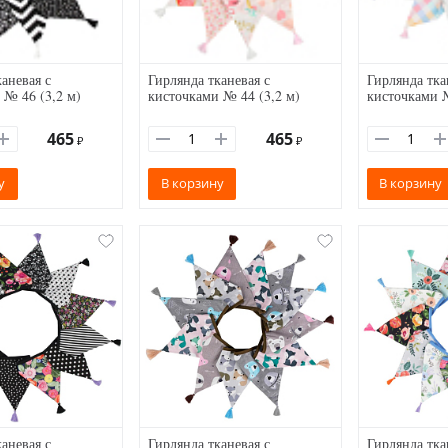
аневая с
Гирлянда тканевая с
Гирлянда тка
 № 46 (3,2 м)
кисточками № 44 (3,2 м)
кисточками №
465
465
₽
₽
у
В корзину
В корзину
аневая с
Гирлянда тканевая с
Гирлянда тка