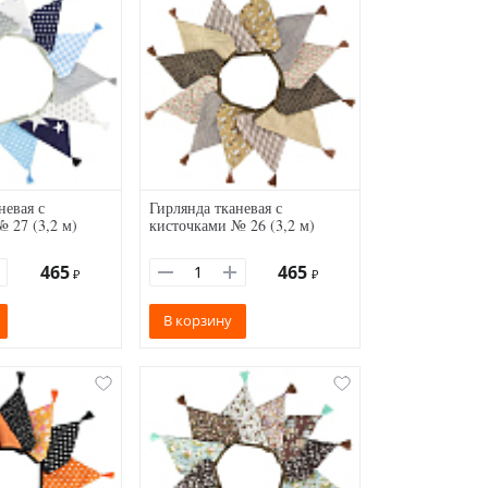
невая с
Гирлянда тканевая с
 27 (3,2 м)
кисточками № 26 (3,2 м)
465
465
₽
₽
В корзину