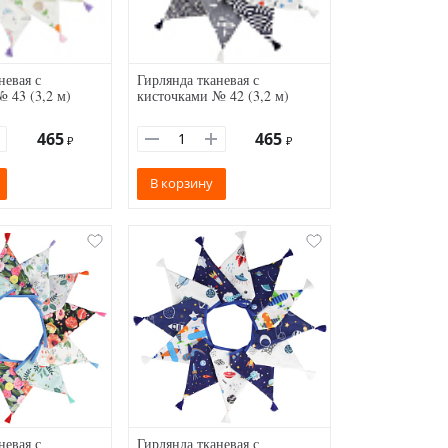
невая с
Гирлянда тканевая с
 43 (3,2 м)
кисточками № 42 (3,2 м)
465
465
₽
₽
В корзину
невая с
Гирлянда тканевая с