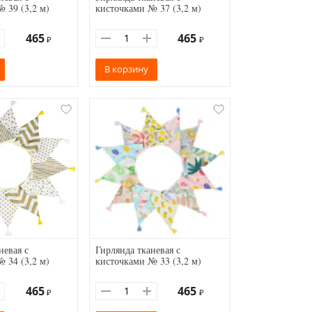
 39 (3,2 м)
кисточками № 37 (3,2 м)
465
465
₽
₽
В корзину
невая с
Гирлянда тканевая с
 34 (3,2 м)
кисточками № 33 (3,2 м)
465
465
₽
₽