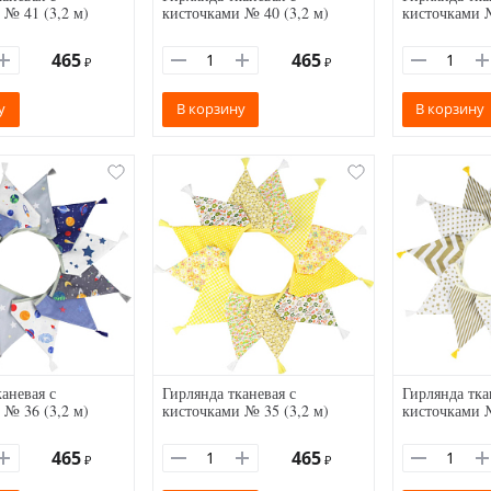
 № 41 (3,2 м)
кисточками № 40 (3,2 м)
кисточками №
465
465
₽
₽
у
В корзину
В корзину
аневая с
Гирлянда тканевая с
Гирлянда тка
 № 36 (3,2 м)
кисточками № 35 (3,2 м)
кисточками №
465
465
₽
₽