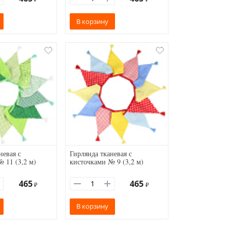
В корзину
невая с
Гирлянда тканевая с
 11 (3,2 м)
кисточками № 9 (3,2 м)
465
465
₽
₽
В корзину