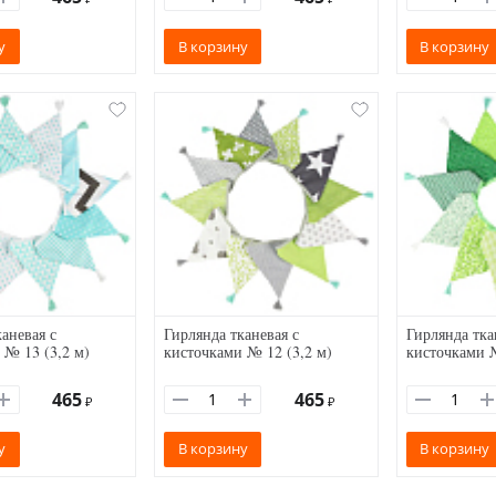
у
В корзину
В корзину
аневая с
Гирлянда тканевая с
Гирлянда тка
 № 13 (3,2 м)
кисточками № 12 (3,2 м)
кисточками №
465
465
₽
₽
у
В корзину
В корзину