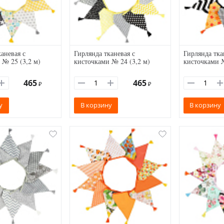
аневая с
Гирлянда тканевая с
Гирлянда тка
 № 25 (3,2 м)
кисточками № 24 (3,2 м)
кисточками №
465
465
₽
₽
у
В корзину
В корзину