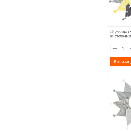
Гирлянда тк
кисточками
В корзин