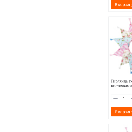
В корзин
Гирлянда тк
кисточками
В корзин