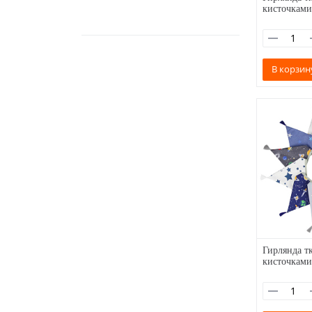
кисточками
В корзин
Гирлянда тк
кисточками