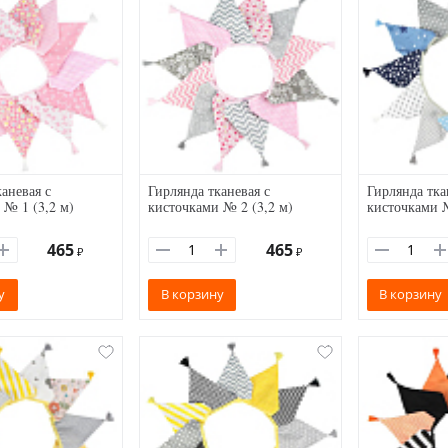
аневая с
Гирлянда тканевая с
Гирлянда тка
 № 1 (3,2 м)
кисточками № 2 (3,2 м)
кисточками №
465
465
₽
₽
у
В корзину
В корзину