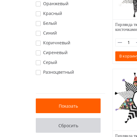
Оранжевый
Красный
Белый
Гирлянда тк
кисточками
Синий
Коричневый
Сиреневый
В корзин
Серый
Разноцветный
Гирлянда тк