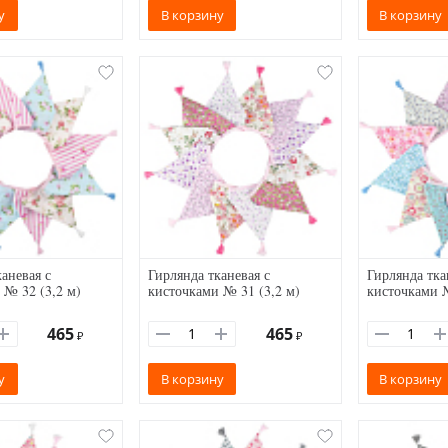
у
В корзину
В корзину
аневая с
Гирлянда тканевая с
Гирлянда тка
 № 32 (3,2 м)
кисточками № 31 (3,2 м)
кисточками №
465
465
₽
₽
у
В корзину
В корзину