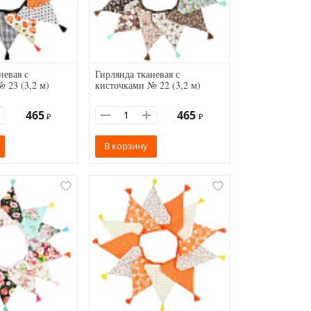
невая с
Гирлянда тканевая с
 23 (3,2 м)
кисточками № 22 (3,2 м)
465
465
₽
₽
В корзину