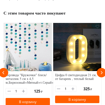
С этим товаром часто покупают
Гирлянда "Кружочки" блеск/
Цифра 0 светодиодная 21 см,
металлик 5 см х 4,5
от батареек , теплый белый
м,Бирюзовый+Мятный+т.Серый+св.Розовый
325
₽
125
₽
В корзину
В корзину