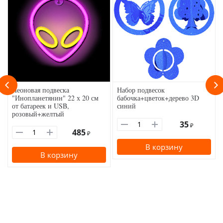
Неоновая подвеска
Набор подвесок
"Инопланетянин" 22 х 20 см
бабочка+цветок+дерево 3D
от батареек и USB,
синий
розовый+желтый
35
₽
485
₽
В корзину
В корзину