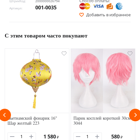
Способ оплаты:
ШтрихКод:
2000000026794
001-0035
Артикул:
Добавить в избранное
С этим товаром часто покупают
Вьетнамский фонарик 16"
Парик косплей короткий 30см
Шар желтый 223
3044
1 580
580
₽
₽